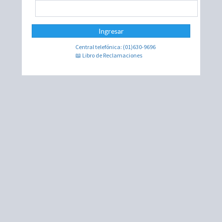
Ingresar
Central telefónica: (01)630-9696
📖 Libro de Reclamaciones