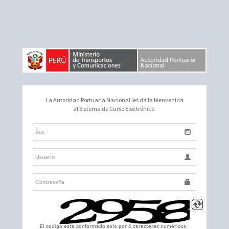
La Autoridad Portuaria Nacional les da la bienvenida
al Sistema de Curso Electrónico.
El codigo esta conformado solo por 4 caracteres numèricos